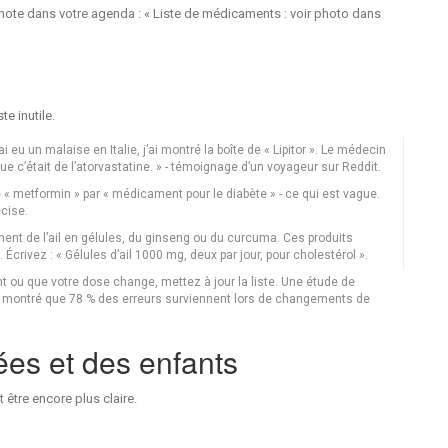
 note dans votre agenda : « Liste de médicaments : voir photo dans
e inutile.
ai eu un malaise en Italie, j’ai montré la boîte de « Lipitor ». Le médecin
que c’était de l’atorvastatine. » - témoignage d’un voyageur sur Reddit.
re « metformin » par « médicament pour le diabète » - ce qui est vague.
cise.
ent de l’ail en gélules, du ginseng ou du curcuma. Ces produits
Écrivez : « Gélules d’ail 1000 mg, deux par jour, pour cholestérol ».
 ou que votre dose change, mettez à jour la liste. Une étude de
 a montré que 78 % des erreurs surviennent lors de changements de
es et des enfants
 être encore plus claire.