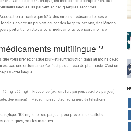
irement. Dans cet instant critique, les médecins ne comprennent pas
plusieurs langues, ils peuvent agir en quelques secondes.
s Association a montré que 62 % des erreurs médicamenteuses en
 locale. Ces erreurs peuvent causer des hospitalisations, des lésions
geurs portent une liste de leurs médicaments, et encore moins en
 médicaments multilingue ?
 que vous prenez chaque jour - et leur traduction dans au moins deux
e n’est pas une ordonnance. Ce n’est pas un reçu de pharmacie. C’est un
rle pas votre langue.
N
 : 10 mg, 500 mg)
Fréquence (ex : une fois par jour, deux fois par jour)
abète, dépression)
Médecin prescripteur et numéro de téléphone
licylique 100 mg, une fois par jour, pour prévenir les caillots
ms génériques, pas les marques.