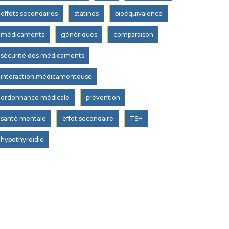
effets secondaires
statines
bioéquivalence
médicaments
génériques
comparaison
sécurité des médicaments
interaction médicamenteuse
ordonnance médicale
prévention
santé mentale
effet secondaire
TSH
hypothyroïdie