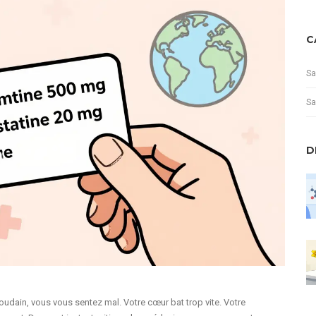
C
Sa
Sa
D
dain, vous vous sentez mal. Votre cœur bat trop vite. Votre