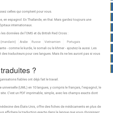
ssez celles qui comptent pour vous.
e, en espagnol. En Thaïlande, en thaï. Mais gardez toujours une
hôpitaux internationaux.
n les données de l’OMS et du British Red Cross :
 (mandarin)
Arabe
Russe
Vietnamien
Portugais
nte - comme le kurde, le somali ou le khmer - ajoutez-la aussi. Les
 des traducteurs pour ces langues. Mais ils ne les auront pas si vous
 traduites ?
sations fiables ont déjà fait le travail.
 universelle (UML) en 10 langues, y compris le français, l’espagnol, le
ur site. C’est un PDF imprimable, simple, avec les champs exacts dont
e médecine des États-Unis, offre des fiches de médicaments en plus de
us affichera la traduction exacte dans la langue que vous choisissez.