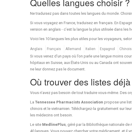
Quelles langues choisir ?
Ne traduisez pas dans toutes les langues du monde. Choisi
Si vous voyagez en France, traduisez en français. En Espagn
version en anglais - c’est la langue la plus utilisée dans les 
Voici les 10 langues les plus utiles pour les voyageurs, selo
Anglais
Français
Allemand
Italien
Espagnol
Chinois
Si vous venez d’un pays où l’on parle une langue moins coura
hôpitaux en Suisse, aux États-Unis ou au Canada ont souvent
ne leur donnez pas le document.
Où trouver des listes déjà
Vous n’avez pas besoin de tout traduire vous-même. Des organi
La
Tennessee Pharmacists Association
propose une liste
chinois et le vietnamien. Téléchargez-la gratuitement sur le
les médecins ont besoin.
Le site
MedlinePlus
, géré par la Bibliothèque nationale d
40 langues. Vous pouvez chercher votre médicament, et il vo