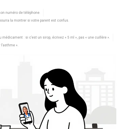
 son numéro de téléphone.
urra la montrer si votre parent est confus.
 médicament : si c’est un sirop, écrivez « 5 ml », pas « une cuillère ».
r l’asthme ».