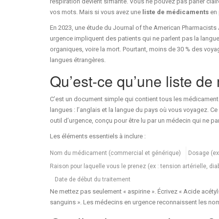
respiration devient sifflante. Vous ne pouvez pas parler cla
vos mots. Mais si vous avez une
liste de médicaments
en 
En 2023, une étude du Journal of the American Pharmacist
urgence impliquent des patients qui ne parlent pas la langue
organiques, voire la mort. Pourtant, moins de 30 % des voya
langues étrangères.
Qu’est-ce qu’une liste de
C’est un document simple qui contient tous les médicaments
langues : l’anglais et la langue du pays où vous voyagez. C
outil d’urgence, conçu pour être lu par un médecin qui ne pa
Les éléments essentiels à inclure :
Nom du médicament (commercial et générique)
Dosage (ex
Raison pour laquelle vous le prenez (ex : tension artérielle, di
Date de début du traitement
Ne mettez pas seulement « aspirine ». Écrivez « Acide acétylsa
sanguins ». Les médecins en urgence reconnaissent les no