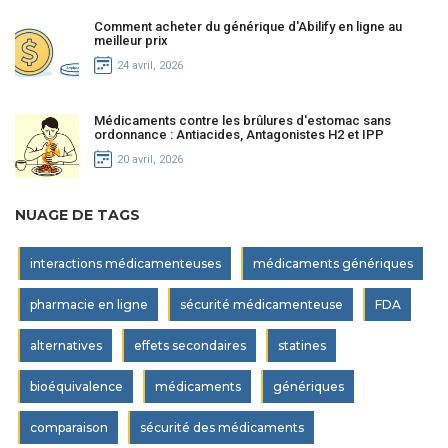
Comment acheter du générique d'Abilify en ligne au
meilleur prix
24 avril, 2026
Médicaments contre les brûlures d'estomac sans
ordonnance : Antiacides, Antagonistes H2 et IPP
20 avril, 2026
NUAGE DE TAGS
interactions médicamenteuses
médicaments génériques
pharmacie en ligne
sécurité médicamenteuse
FDA
alternatives
effets secondaires
statines
bioéquivalence
médicaments
génériques
comparaison
sécurité des médicaments