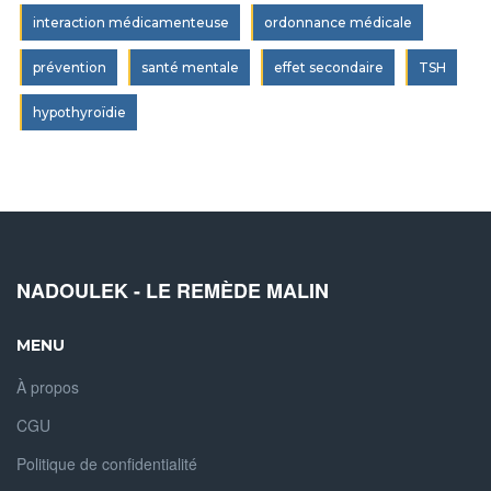
interaction médicamenteuse
ordonnance médicale
prévention
santé mentale
effet secondaire
TSH
hypothyroïdie
NADOULEK - LE REMÈDE MALIN
MENU
À propos
CGU
Politique de confidentialité