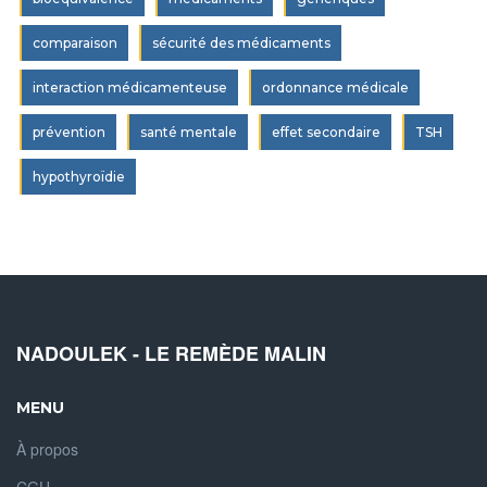
comparaison
sécurité des médicaments
interaction médicamenteuse
ordonnance médicale
prévention
santé mentale
effet secondaire
TSH
hypothyroïdie
NADOULEK - LE REMÈDE MALIN
MENU
À propos