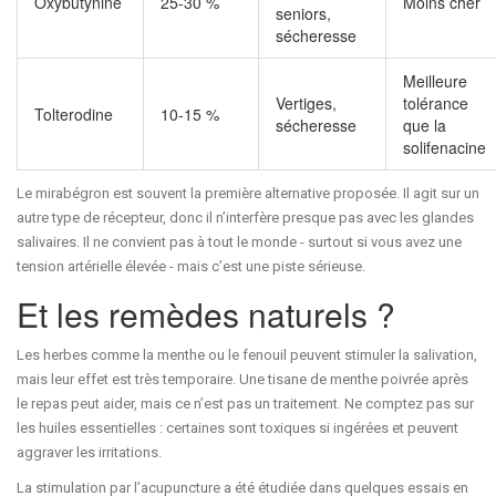
Oxybutynine
25-30 %
Moins cher
seniors,
sécheresse
Meilleure
Vertiges,
tolérance
Tolterodine
10-15 %
sécheresse
que la
solifenacine
Le mirabégron est souvent la première alternative proposée. Il agit sur un
autre type de récepteur, donc il n’interfère presque pas avec les glandes
salivaires. Il ne convient pas à tout le monde - surtout si vous avez une
tension artérielle élevée - mais c’est une piste sérieuse.
Et les remèdes naturels ?
Les herbes comme la menthe ou le fenouil peuvent stimuler la salivation,
mais leur effet est très temporaire. Une tisane de menthe poivrée après
le repas peut aider, mais ce n’est pas un traitement. Ne comptez pas sur
les huiles essentielles : certaines sont toxiques si ingérées et peuvent
aggraver les irritations.
La stimulation par l’acupuncture a été étudiée dans quelques essais en