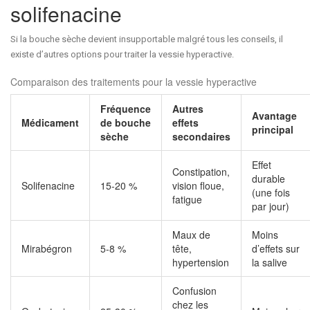
solifenacine
Si la bouche sèche devient insupportable malgré tous les conseils, il
existe d’autres options pour traiter la vessie hyperactive.
Comparaison des traitements pour la vessie hyperactive
Fréquence
Autres
Avantage
Médicament
de bouche
effets
principal
sèche
secondaires
Effet
Constipation,
durable
Solifenacine
15-20 %
vision floue,
(une fois
fatigue
par jour)
Maux de
Moins
Mirabégron
5-8 %
tête,
d’effets sur
hypertension
la salive
Confusion
chez les