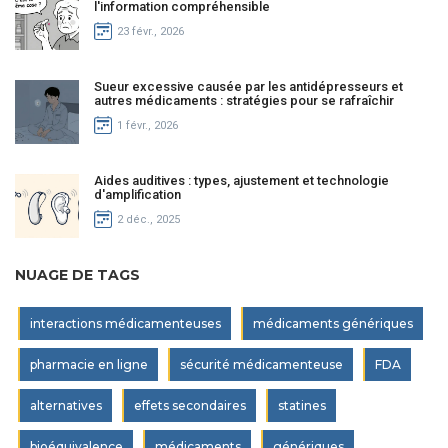
l'information compréhensible
23 févr., 2026
Sueur excessive causée par les antidépresseurs et
autres médicaments : stratégies pour se rafraîchir
1 févr., 2026
Aides auditives : types, ajustement et technologie
d'amplification
2 déc., 2025
NUAGE DE TAGS
interactions médicamenteuses
médicaments génériques
pharmacie en ligne
sécurité médicamenteuse
FDA
alternatives
effets secondaires
statines
bioéquivalence
médicaments
génériques