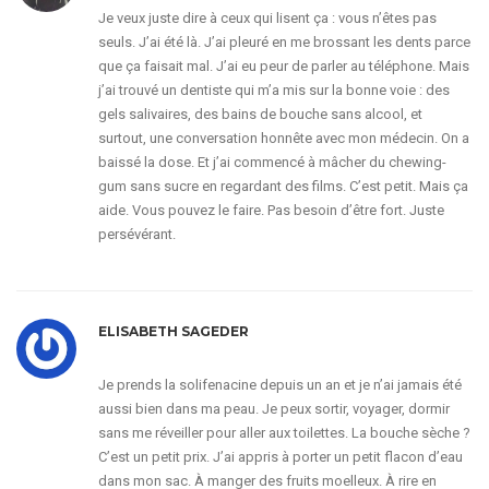
Je veux juste dire à ceux qui lisent ça : vous n’êtes pas
seuls. J’ai été là. J’ai pleuré en me brossant les dents parce
que ça faisait mal. J’ai eu peur de parler au téléphone. Mais
j’ai trouvé un dentiste qui m’a mis sur la bonne voie : des
gels salivaires, des bains de bouche sans alcool, et
surtout, une conversation honnête avec mon médecin. On a
baissé la dose. Et j’ai commencé à mâcher du chewing-
gum sans sucre en regardant des films. C’est petit. Mais ça
aide. Vous pouvez le faire. Pas besoin d’être fort. Juste
persévérant.
ELISABETH SAGEDER
Je prends la solifenacine depuis un an et je n’ai jamais été
aussi bien dans ma peau. Je peux sortir, voyager, dormir
sans me réveiller pour aller aux toilettes. La bouche sèche ?
C’est un petit prix. J’ai appris à porter un petit flacon d’eau
dans mon sac. À manger des fruits moelleux. À rire en