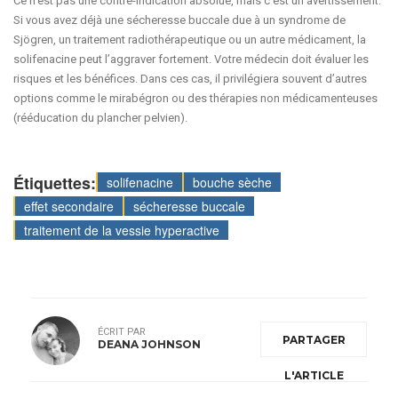
Ce n’est pas une contre-indication absolue, mais c’est un avertissement.
Si vous avez déjà une sécheresse buccale due à un syndrome de
Sjögren, un traitement radiothérapeutique ou un autre médicament, la
solifenacine peut l’aggraver fortement. Votre médecin doit évaluer les
risques et les bénéfices. Dans ces cas, il privilégiera souvent d’autres
options comme le mirabégron ou des thérapies non médicamenteuses
(rééducation du plancher pelvien).
Étiquettes:
solifenacine
bouche sèche
effet secondaire
sécheresse buccale
traitement de la vessie hyperactive
ÉCRIT PAR
PARTAGER
DEANA JOHNSON
L'ARTICLE