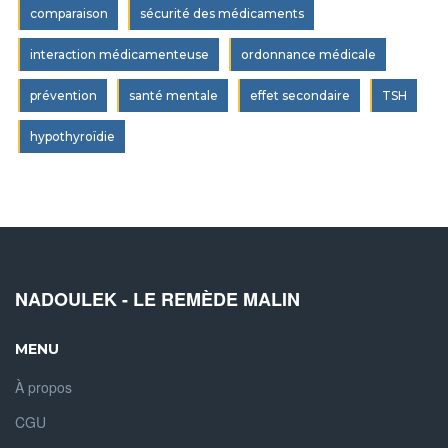
comparaison
sécurité des médicaments
interaction médicamenteuse
ordonnance médicale
prévention
santé mentale
effet secondaire
TSH
hypothyroïdie
NADOULEK - LE REMÈDE MALIN
MENU
À propos
CGU