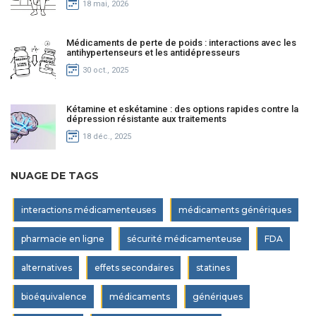
18 mai, 2026
Médicaments de perte de poids : interactions avec les
antihypertenseurs et les antidépresseurs
30 oct., 2025
Kétamine et eskétamine : des options rapides contre la
dépression résistante aux traitements
18 déc., 2025
NUAGE DE TAGS
interactions médicamenteuses
médicaments génériques
pharmacie en ligne
sécurité médicamenteuse
FDA
alternatives
effets secondaires
statines
bioéquivalence
médicaments
génériques