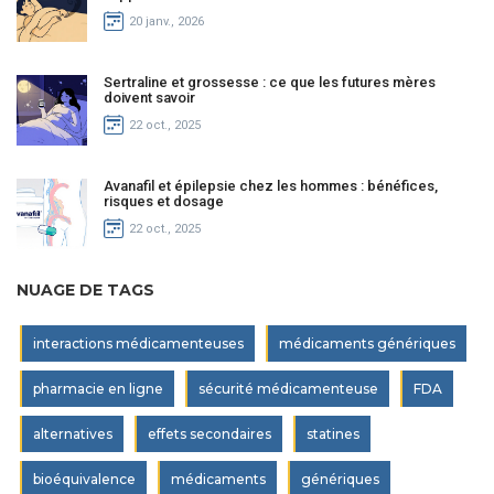
20 janv., 2026
Sertraline et grossesse : ce que les futures mères
doivent savoir
22 oct., 2025
Avanafil et épilepsie chez les hommes : bénéfices,
risques et dosage
22 oct., 2025
NUAGE DE TAGS
interactions médicamenteuses
médicaments génériques
pharmacie en ligne
sécurité médicamenteuse
FDA
alternatives
effets secondaires
statines
bioéquivalence
médicaments
génériques