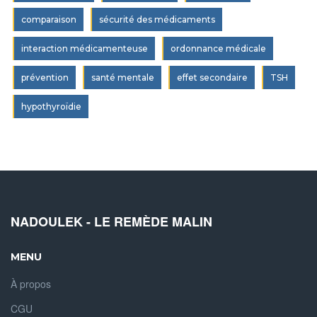
comparaison
sécurité des médicaments
interaction médicamenteuse
ordonnance médicale
prévention
santé mentale
effet secondaire
TSH
hypothyroïdie
NADOULEK - LE REMÈDE MALIN
MENU
À propos
CGU