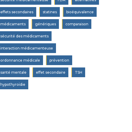
effets secondaires
statines
bioéquivalence
médicaments
génériques
comparaison
sécurité des médicaments
interaction médicamenteuse
ordonnance médicale
prévention
santé mentale
effet secondaire
TSH
hypothyroïdie