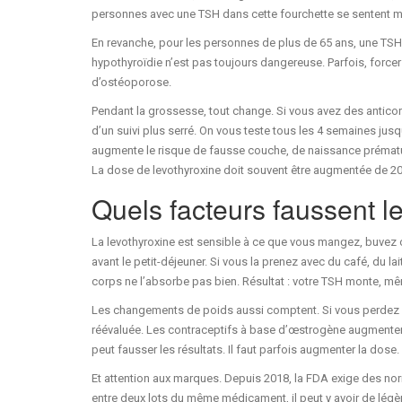
personnes avec une TSH dans cette fourchette se sentent mi
En revanche, pour les personnes de plus de 65 ans, une TSH ju
hypothyroïdie n’est pas toujours dangereuse. Parfois, force
d’ostéoporose.
Pendant la grossesse, tout change. Si vous avez des antico
d’un suivi plus serré. On vous teste tous les 4 semaines ju
augmente le risque de fausse couche, de naissance préma
La dose de levothyroxine doit souvent être augmentée de 20 
Quels facteurs faussent le
La levothyroxine est sensible à ce que vous mangez, buvez 
avant le petit-déjeuner. Si vous la prenez avec du café, du l
corps ne l’absorbe pas bien. Résultat : votre TSH monte, m
Les changements de poids aussi comptent. Si vous perdez o
réévaluée. Les contraceptifs à base d’œstrogène augmentent
peut fausser les résultats. Il faut parfois augmenter la dose.
Et attention aux marques. Depuis 2018, la FDA exige des nor
entre deux lots du même médicament, il peut y avoir de lé