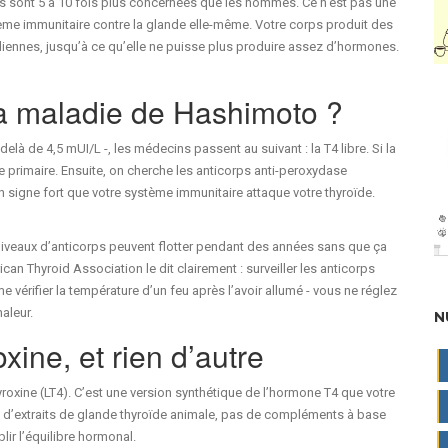
es sont 5 à 10 fois plus concernées que les hommes. Ce n’est pas une
stème immunitaire contre la glande elle-même. Votre corps produit des
ïdiennes, jusqu’à ce qu’elle ne puisse plus produire assez d’hormones.
a maladie de Hashimoto ?
u-delà de 4,5 mUI/L -, les médecins passent au suivant : la T4 libre. Si la
 primaire. Ensuite, on cherche les anticorps anti-peroxydase
n signe fort que votre système immunitaire attaque votre thyroïde.
s niveaux d’anticorps peuvent flotter pendant des années sans que ça
can Thyroid Association le dit clairement : surveiller les anticorps
e vérifier la température d’un feu après l’avoir allumé - vous ne réglez
aleur.
N
oxine, et rien d’autre
roxine (LT4). C’est une version synthétique de l’hormone T4 que votre
 d’extraits de glande thyroïde animale, pas de compléments à base
lir l’équilibre hormonal.