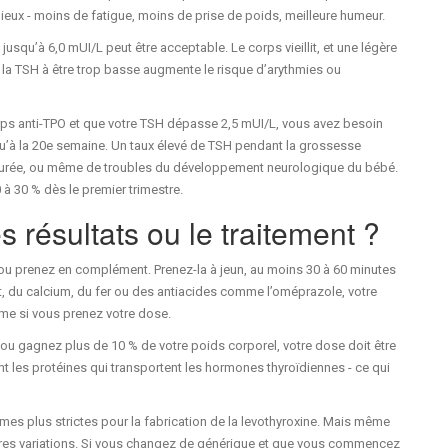
eux - moins de fatigue, moins de prise de poids, meilleure humeur.
squ’à 6,0 mUI/L peut être acceptable. Le corps vieillit, et une légère
r la TSH à être trop basse augmente le risque d’arythmies ou
rps anti-TPO et que votre TSH dépasse 2,5 mUI/L, vous avez besoin
squ’à la 20e semaine. Un taux élevé de TSH pendant la grossesse
turée, ou même de troubles du développement neurologique du bébé.
à 30 % dès le premier trimestre.
s résultats ou le traitement ?
ou prenez en complément. Prenez-la à jeun, au moins 30 à 60 minutes
ait, du calcium, du fer ou des antiacides comme l’oméprazole, votre
ême si vous prenez votre dose.
u gagnez plus de 10 % de votre poids corporel, votre dose doit être
 les protéines qui transportent les hormones thyroïdiennes - ce qui
mes plus strictes pour la fabrication de la levothyroxine. Mais même
gères variations. Si vous changez de générique et que vous commencez