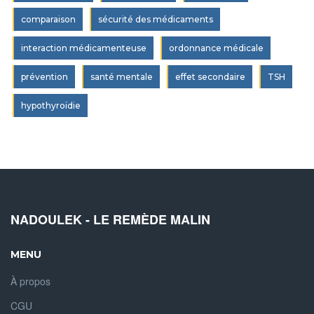
comparaison
sécurité des médicaments
interaction médicamenteuse
ordonnance médicale
prévention
santé mentale
effet secondaire
TSH
hypothyroïdie
NADOULEK - LE REMÈDE MALIN
MENU
À propos
CGU