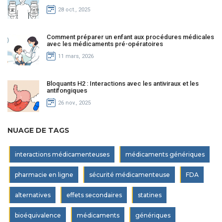
28 oct., 2025
Comment préparer un enfant aux procédures médicales
avec les médicaments pré-opératoires
11 mars, 2026
Bloquants H2 : Interactions avec les antiviraux et les
antifongiques
26 nov., 2025
NUAGE DE TAGS
interactions médicamenteuses
médicaments génériques
pharmacie en ligne
sécurité médicamenteuse
FDA
alternatives
effets secondaires
statines
bioéquivalence
médicaments
génériques