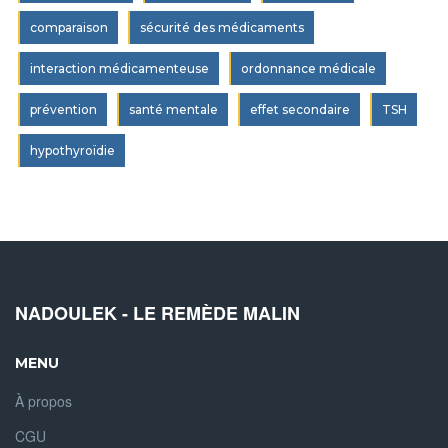
comparaison
sécurité des médicaments
interaction médicamenteuse
ordonnance médicale
prévention
santé mentale
effet secondaire
TSH
hypothyroïdie
NADOULEK - LE REMÈDE MALIN
MENU
À propos
CGU