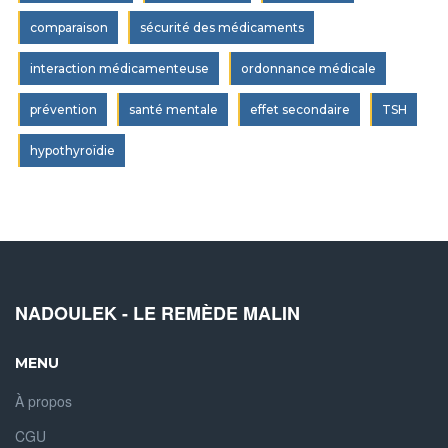
comparaison
sécurité des médicaments
interaction médicamenteuse
ordonnance médicale
prévention
santé mentale
effet secondaire
TSH
hypothyroïdie
NADOULEK - LE REMÈDE MALIN
MENU
À propos
CGU