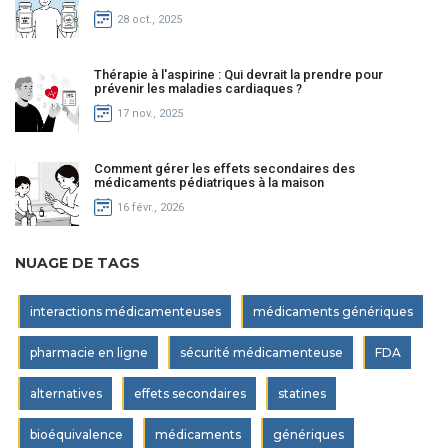
28 oct., 2025
Thérapie à l'aspirine : Qui devrait la prendre pour
prévenir les maladies cardiaques ?
17 nov., 2025
Comment gérer les effets secondaires des
médicaments pédiatriques à la maison
16 févr., 2026
NUAGE DE TAGS
interactions médicamenteuses
médicaments génériques
pharmacie en ligne
sécurité médicamenteuse
FDA
alternatives
effets secondaires
statines
bioéquivalence
médicaments
génériques