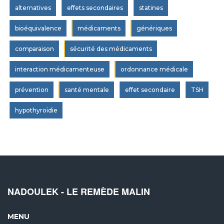
alternatives
effets secondaires
statines
bioéquivalence
médicaments
génériques
comparaison
sécurité des médicaments
interaction médicamenteuse
ordonnance médicale
prévention
santé mentale
effet secondaire
TSH
hypothyroïdie
NADOULEK - LE REMÈDE MALIN
MENU