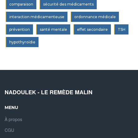
comparaison
sécurité des médicaments
interaction médicamenteuse
ordonnance médicale
prévention
santé mentale
effet secondaire
TSH
hypothyroïdie
NADOULEK - LE REMÈDE MALIN
MENU
À propos
CGU