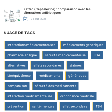
Keftab (Cephalexine) : comparaison avec les
alternatives antibiotiques
17 août, 2025
NUAGE DE TAGS
interactions médicamenteuses
médicaments génériques
pharmacie en ligne
sécurité médicamenteuse
FDA
alternatives
effets secondaires
statines
bioéquivalence
médicaments
génériques
comparaison
sécurité des médicaments
interaction médicamenteuse
ordonnance médicale
prévention
santé mentale
effet secondaire
TSH