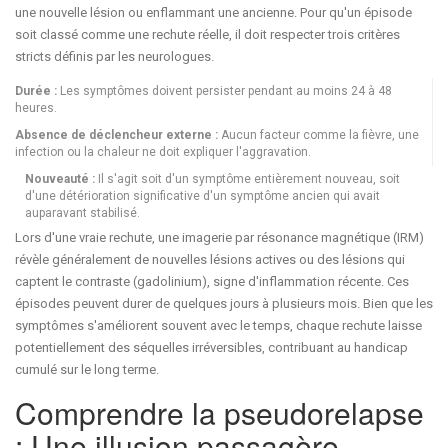
une nouvelle lésion ou enflammant une ancienne. Pour qu'un épisode
soit classé comme une rechute réelle, il doit respecter trois critères
stricts définis par les neurologues.
Durée :
Les symptômes doivent persister pendant au moins 24 à 48
heures.
Absence de déclencheur externe :
Aucun facteur comme la fièvre, une
infection ou la chaleur ne doit expliquer l'aggravation.
Nouveauté :
Il s'agit soit d'un symptôme entièrement nouveau, soit
d'une détérioration significative d'un symptôme ancien qui avait
auparavant stabilisé.
Lors d'une vraie rechute, une imagerie par résonance magnétique (IRM)
révèle généralement de nouvelles lésions actives ou des lésions qui
captent le contraste (gadolinium), signe d'inflammation récente. Ces
épisodes peuvent durer de quelques jours à plusieurs mois. Bien que les
symptômes s'améliorent souvent avec le temps, chaque rechute laisse
potentiellement des séquelles irréversibles, contribuant au handicap
cumulé sur le long terme.
Comprendre la pseudorelapse
: Une illusion passagère