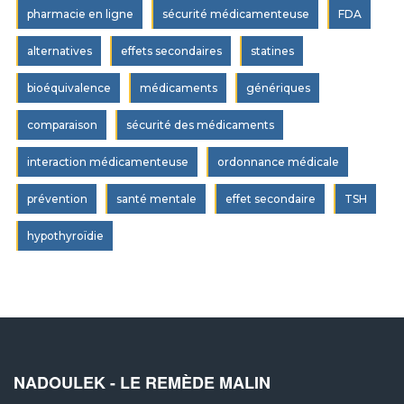
pharmacie en ligne
sécurité médicamenteuse
FDA
alternatives
effets secondaires
statines
bioéquivalence
médicaments
génériques
comparaison
sécurité des médicaments
interaction médicamenteuse
ordonnance médicale
prévention
santé mentale
effet secondaire
TSH
hypothyroïdie
NADOULEK - LE REMÈDE MALIN