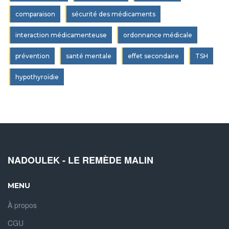
comparaison
sécurité des médicaments
interaction médicamenteuse
ordonnance médicale
prévention
santé mentale
effet secondaire
TSH
hypothyroïdie
NADOULEK - LE REMÈDE MALIN
MENU
À propos
CGU