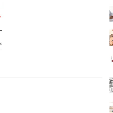
n
E
rs
s.