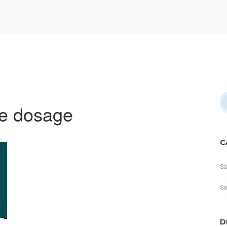
de dosage
C
Sa
Sa
D