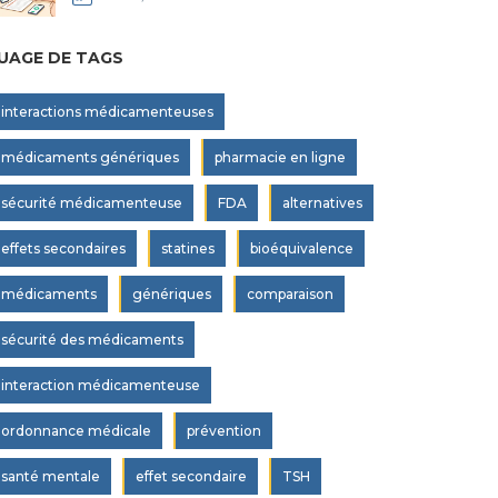
UAGE DE TAGS
interactions médicamenteuses
médicaments génériques
pharmacie en ligne
sécurité médicamenteuse
FDA
alternatives
effets secondaires
statines
bioéquivalence
médicaments
génériques
comparaison
sécurité des médicaments
interaction médicamenteuse
ordonnance médicale
prévention
santé mentale
effet secondaire
TSH