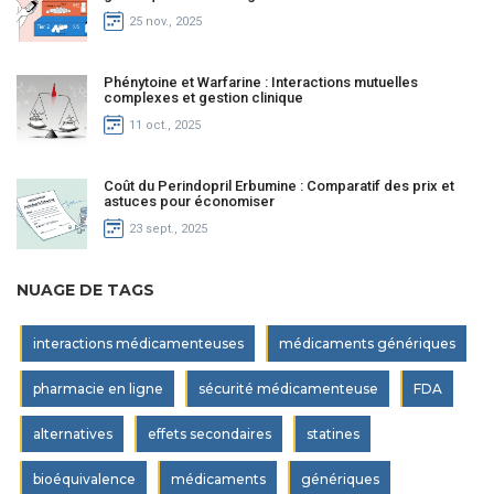
25 nov., 2025
Phénytoine et Warfarine : Interactions mutuelles
complexes et gestion clinique
11 oct., 2025
Coût du Perindopril Erbumine : Comparatif des prix et
astuces pour économiser
23 sept., 2025
NUAGE DE TAGS
interactions médicamenteuses
médicaments génériques
pharmacie en ligne
sécurité médicamenteuse
FDA
alternatives
effets secondaires
statines
bioéquivalence
médicaments
génériques