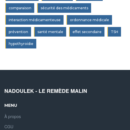
comparaison
sécurité des médicaments
interaction médicamenteuse
ordonnance médicale
prévention
santé mentale
effet secondaire
TSH
hypothyroïdie
NADOULEK - LE REMÈDE MALIN
MENU
À propos
CGU