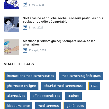
31 oct., 2025
Solifenacine et bouche sèche : conseils pratiques pour
soulager ce côté désagréable
3 nov., 2025
Mestinon (Pyridostigmine) : comparaison avec les
alternatives
22 sept., 2025
NUAGE DE TAGS
interactions médicamenteuses
médicaments génériques
pharmacie en ligne
sécurité médicamenteuse
FDA
alternatives
effets secondaires
statines
bioéquivalence
médicaments
génériques