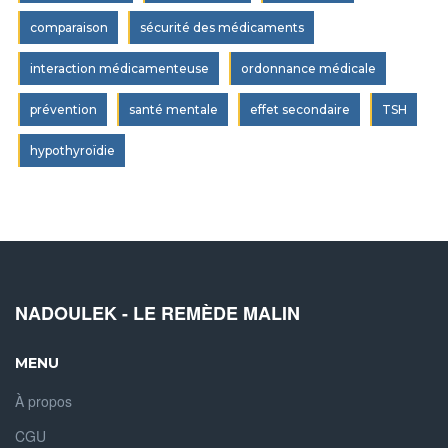
comparaison
sécurité des médicaments
interaction médicamenteuse
ordonnance médicale
prévention
santé mentale
effet secondaire
TSH
hypothyroïdie
NADOULEK - LE REMÈDE MALIN
MENU
À propos
CGU