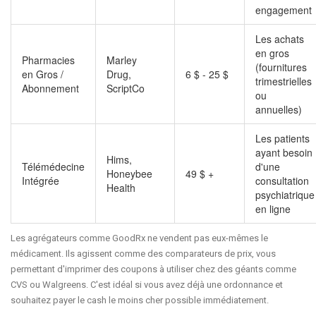
engagement
Les achats
en gros
Pharmacies
Marley
(fournitures
en Gros /
Drug,
6 $ - 25 $
trimestrielles
Abonnement
ScriptCo
ou
annuelles)
Les patients
ayant besoin
Hims
,
Télémédecine
d'une
Honeybee
49 $ +
Intégrée
consultation
Health
psychiatrique
en ligne
Les agrégateurs comme GoodRx ne vendent pas eux-mêmes le
médicament. Ils agissent comme des comparateurs de prix, vous
permettant d'imprimer des coupons à utiliser chez des géants comme
CVS ou Walgreens. C'est idéal si vous avez déjà une ordonnance et
souhaitez payer le cash le moins cher possible immédiatement.