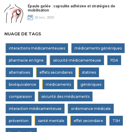
Épaule gelée : capsulite adhésive et stratégies de
mobilisation
20 nov., 2025
NUAGE DE TAGS
interactions médicamenteuses
médicaments génériques
pharmacie en ligne
sécurité médicamenteuse
FDA
alternatives
effets secondaires
statines
bioéquivalence
médicaments
génériques
comparaison
sécurité des médicaments
interaction médicamenteuse
ordonnance médicale
prévention
santé mentale
effet secondaire
TSH