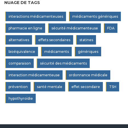
NUAGE DE TAGS
interactions médicamenteuses
médicaments génériques
pharmacie en ligne
sécurité médicamenteuse
FDA
alternatives
effets secondaires
statines
bioéquivalence
médicaments
génériques
comparaison
sécurité des médicaments
interaction médicamenteuse
ordonnance médicale
prévention
santé mentale
effet secondaire
TSH
hypothyroïdie