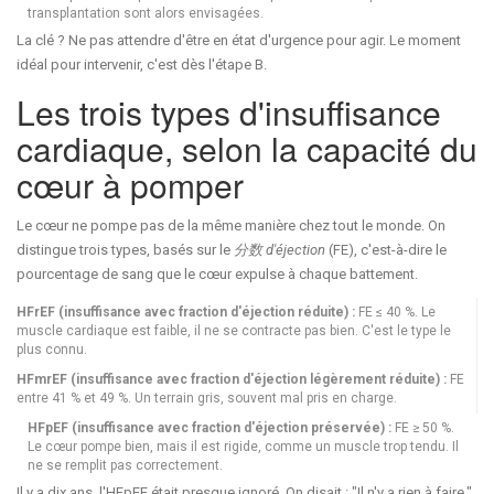
transplantation sont alors envisagées.
La clé ? Ne pas attendre d'être en état d'urgence pour agir. Le moment
idéal pour intervenir, c'est dès l'étape B.
Les trois types d'insuffisance
cardiaque, selon la capacité du
cœur à pomper
Le cœur ne pompe pas de la même manière chez tout le monde. On
distingue trois types, basés sur le
分数 d'éjection
(FE), c'est-à-dire le
pourcentage de sang que le cœur expulse à chaque battement.
HFrEF (insuffisance avec fraction d'éjection réduite) :
FE ≤ 40 %. Le
muscle cardiaque est faible, il ne se contracte pas bien. C'est le type le
plus connu.
HFmrEF (insuffisance avec fraction d'éjection légèrement réduite) :
FE
entre 41 % et 49 %. Un terrain gris, souvent mal pris en charge.
HFpEF (insuffisance avec fraction d'éjection préservée) :
FE ≥ 50 %.
Le cœur pompe bien, mais il est rigide, comme un muscle trop tendu. Il
ne se remplit pas correctement.
Il y a dix ans, l'HFpEF était presque ignoré. On disait : "Il n'y a rien à faire."