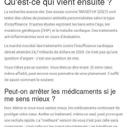
Qu'est-ce qui vient ensuite ?
La recherche avance vite. Des essais comme TARGET-HF (2027) vont
tester des cibles de pression artérielle personnalisées selon le type
d'insuffisance. D'autres études explorent les liens entre l'âge, les
mutations génétiques (CHIP) et la maladie cardiaque. Des traitements
anti-inflammatoires sont en cours d'évaluation.
Le marché mondial des traitements contre l'insuffisance cardiaque
devrait atteindre 24,7 milliards de dollars en 2029. Ce n'est pas qu'une
question d'argent - c'est une question de vies.
Vous n'êtes pas un numéro. Vous êtes un être vivant. Et votre cœur,
même affaibli, peut encore vous permettre de vivre pleinement. Il suffit
de savoir comment le soutenir.
Peut-on arrêter les médicaments si je
me sens mieux ?
Non. Même si vous vous sentez mieux, les médicaments continuent de
protéger votre cœur. Arrêter un traitement, même un seul, peut provoquer
une rechute rapide. La "meilleure" version de vous n'est pas celle sans
comprimés - c'est celle qui les prend régulièrement. Les bénéfices ne