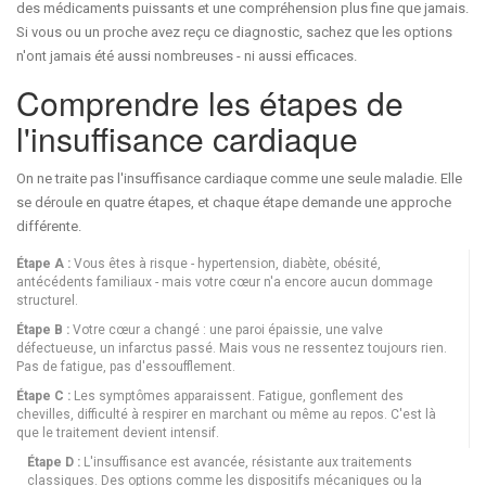
des médicaments puissants et une compréhension plus fine que jamais.
Si vous ou un proche avez reçu ce diagnostic, sachez que les options
n'ont jamais été aussi nombreuses - ni aussi efficaces.
Comprendre les étapes de
l'insuffisance cardiaque
On ne traite pas l'insuffisance cardiaque comme une seule maladie. Elle
se déroule en quatre étapes, et chaque étape demande une approche
différente.
Étape A :
Vous êtes à risque - hypertension, diabète, obésité,
antécédents familiaux - mais votre cœur n'a encore aucun dommage
structurel.
Étape B :
Votre cœur a changé : une paroi épaissie, une valve
défectueuse, un infarctus passé. Mais vous ne ressentez toujours rien.
Pas de fatigue, pas d'essoufflement.
Étape C :
Les symptômes apparaissent. Fatigue, gonflement des
chevilles, difficulté à respirer en marchant ou même au repos. C'est là
que le traitement devient intensif.
Étape D :
L'insuffisance est avancée, résistante aux traitements
classiques. Des options comme les dispositifs mécaniques ou la