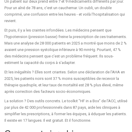
Un patient sur deux prend entre 7 et 9 médicaments différents par jour.
Pour un aîné de 78 ans, c'est un cauchemar. Un oubli, un double
comprimé, une confusion entre les heures - et voilà l'hospitalisation qui
revient.
Et puis, il y a les craintes infondées. Les médecins pensent que
l'hypotension (pression basse) freine la prescription de ces traitements.
Mais une analyse de 28 000 patients en 2025 a montré que moins de 2 %
avaient une pression systolique inférieure à 90 mmHg. Pourtant, 47 %
des médecins pensent que c'est un problème fréquent. Ils sous-
estiment la capacité du corps à s'adapter.
Et les inégalités ? Elles sont criantes. Selon une déclaration de l'AHA en
2025, les patients noirs sont 37 % moins susceptibles de recevoir la
thérapie quadruple, et leur taux de mortalité est 28 % plus élevé, même
après correction des facteurs socio-économiques.
La solution ? Des outils concrets. Le toolkit "HF in a Box" de l'ACC, utilisé
par plus de 42 000 professionnels dans 87 pays, aide les cliniques à
simplifier les prescriptions, à former les équipes, à éduquer les patients.
Il existe en 17 langues. Il est gratuit. Et il fonctionne.