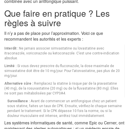
combinée avec un antifongique puissant.
Que faire en pratique ? Les
règles à suivre
Il n’y a pas de place pour l’approximation. Voici ce que
recommandent les autorités et les experts :
Interdit :
Ne jamais associer simvastatine ou lovastatine avec
itraconazole, voriconazole ou ketoconazole. C’est une contre-indication
absolue.
Limité :
Si vous devez prescrire du fluconazole, la dose maximale de
simvastatine doit être de 10 mg/jour. Pour l’atorvastatine, pas plus de 20
mg/jour.
Alternative sûre :
Remplacez la statine à risque par de la pravastatine
(40 mg), de la rosuvastatine (20 mg) ou de la fluvastatine (80 mg). Elles
ne sont pas métabolisées par CYP3A4.
Surveillance :
Avant de commencer un antifongique chez un patient
sous statine, faites un taux de CPK. Ensuite, vérifiez-le chaque semaine
pendant le traitement. Si le CPK dépasse 10 fois la norme, ou si la
douleur musculaire est intense, arrêtez tout immédiatement.
Les systèmes informatiques de santé, comme Epic ou Cerner, ont
maintenant des alertes automatiques : si un médecin essaie de