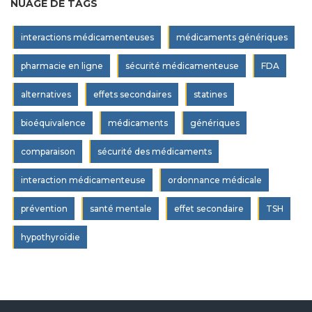
NUAGE DE TAGS
interactions médicamenteuses
médicaments génériques
pharmacie en ligne
sécurité médicamenteuse
FDA
alternatives
effets secondaires
statines
bioéquivalence
médicaments
génériques
comparaison
sécurité des médicaments
interaction médicamenteuse
ordonnance médicale
prévention
santé mentale
effet secondaire
TSH
hypothyroïdie