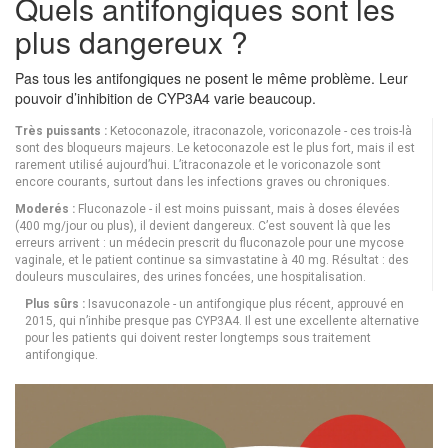
Quels antifongiques sont les
plus dangereux ?
Pas tous les antifongiques ne posent le même problème. Leur
pouvoir d’inhibition de CYP3A4 varie beaucoup.
Très puissants :
Ketoconazole, itraconazole, voriconazole - ces trois-là
sont des bloqueurs majeurs. Le ketoconazole est le plus fort, mais il est
rarement utilisé aujourd’hui. L’itraconazole et le voriconazole sont
encore courants, surtout dans les infections graves ou chroniques.
Moderés :
Fluconazole - il est moins puissant, mais à doses élevées
(400 mg/jour ou plus), il devient dangereux. C’est souvent là que les
erreurs arrivent : un médecin prescrit du fluconazole pour une mycose
vaginale, et le patient continue sa simvastatine à 40 mg. Résultat : des
douleurs musculaires, des urines foncées, une hospitalisation.
Plus sûrs :
Isavuconazole - un antifongique plus récent, approuvé en
2015, qui n’inhibe presque pas CYP3A4. Il est une excellente alternative
pour les patients qui doivent rester longtemps sous traitement
antifongique.