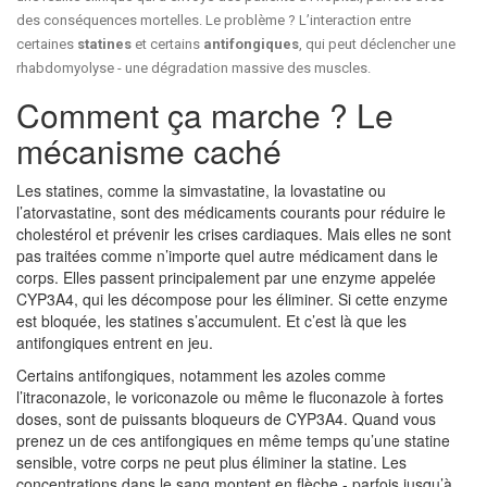
des conséquences mortelles. Le problème ? L’interaction entre
certaines
statines
et certains
antifongiques
, qui peut déclencher une
rhabdomyolyse - une dégradation massive des muscles.
Comment ça marche ? Le
mécanisme caché
Les statines, comme la simvastatine, la lovastatine ou
l’atorvastatine, sont des médicaments courants pour réduire le
cholestérol et prévenir les crises cardiaques. Mais elles ne sont
pas traitées comme n’importe quel autre médicament dans le
corps. Elles passent principalement par une enzyme appelée
CYP3A4, qui les décompose pour les éliminer. Si cette enzyme
est bloquée, les statines s’accumulent. Et c’est là que les
antifongiques entrent en jeu.
Certains antifongiques, notamment les azoles comme
l’itraconazole, le voriconazole ou même le fluconazole à fortes
doses, sont de puissants bloqueurs de CYP3A4. Quand vous
prenez un de ces antifongiques en même temps qu’une statine
sensible, votre corps ne peut plus éliminer la statine. Les
concentrations dans le sang montent en flèche - parfois jusqu’à