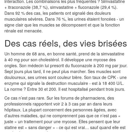
interaction. Les combinaisons les plus fréquentes ? Simvastatine
+ itraconazole (38,7 %), simvastatine + fluconazole (29,4 %).
Dans 92 % des cas, les patients ont signalé des douleurs
musculaires sévères. Dans 76 %, les urines étaient foncées - un
signe clair que les muscles se décomposent et que la fonction
rénale est menacée.
Des cas réels, des vies brisées
Un homme de 68 ans, en bonne santé, prend de la simvastatine
à 40 mg pour son cholestérol. Il développe une mycose des
ongles. Son médecin lui prescrit du fluconazole à 200 mg par jour.
Sept jours plus tard, il ne peut plus marcher. Ses muscles sont
douloureux, ses urines sont couleur bière. Son taux de CPK - une
enzyme qui signale la destruction musculaire - est à 18 400 U/L.
La norme ? Entre 30 et 200. Il est hospitalisé pendant trois jours.
Ce cas n’est pas rare. Sur les forums de pharmaciens, des
professionnels rapportent voir 2 à 3 cas par an dans leurs
hôpitaux. La plupart concernent des personnes âgées, avec
d’autres maladies, qui ne comprennent pas que ce n’est pas «
juste » un traitement pour une mycose. Elles pensent que leur
statine est « sans danger » - ce qui est vrai… sauf quand elle est