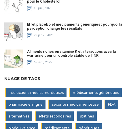
pour le Cholestérol
15 juil., 2026
Effet placebo et médicaments génériques : pourquoi la
perception change les résultats
29 janv., 2026
Aliments riches en vitamine K et interactions avec la
warfarine pour un contrôle stable de l'INR
6 déc., 2025
NUAGE DE TAGS
interactions médicamenteuses
médicaments génériques
pharmacie en ligne
sécurité médicamenteuse
FDA
alternatives
effets secondaires
statines
bioéquivalence
médicaments
génériques