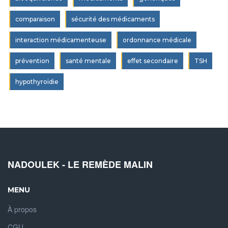
comparaison
sécurité des médicaments
interaction médicamenteuse
ordonnance médicale
prévention
santé mentale
effet secondaire
TSH
hypothyroïdie
NADOULEK - LE REMÈDE MALIN
MENU
À propos
CGU