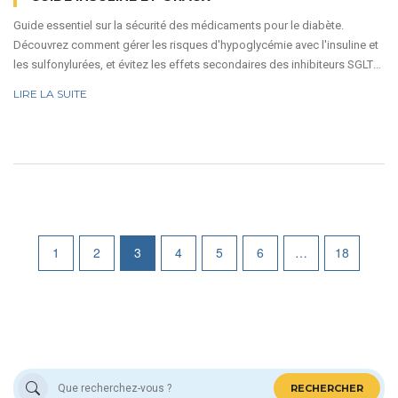
Guide essentiel sur la sécurité des médicaments pour le diabète.
Découvrez comment gérer les risques d'hypoglycémie avec l'insuline et
les sulfonylurées, et évitez les effets secondaires des inhibiteurs SGLT2
et du Metformine.
LIRE LA SUITE
1
2
3
4
5
6
…
18
RECHERCHER