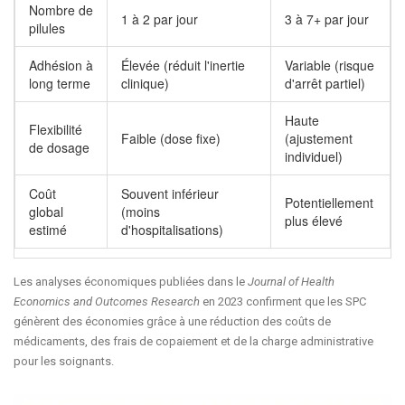
Nombre de
1 à 2 par jour
3 à 7+ par jour
pilules
Adhésion à
Élevée (réduit l'inertie
Variable (risque
long terme
clinique)
d'arrêt partiel)
Haute
Flexibilité
Faible (dose fixe)
(ajustement
de dosage
individuel)
Coût
Souvent inférieur
Potentiellement
global
(moins
plus élevé
estimé
d'hospitalisations)
Les analyses économiques publiées dans le
Journal of Health
Economics and Outcomes Research
en 2023 confirment que les SPC
génèrent des économies grâce à une réduction des coûts de
médicaments, des frais de copaiement et de la charge administrative
pour les soignants.