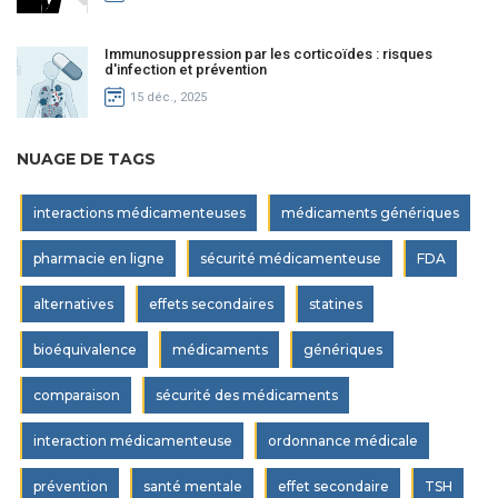
Immunosuppression par les corticoïdes : risques
d'infection et prévention
15 déc., 2025
NUAGE DE TAGS
interactions médicamenteuses
médicaments génériques
pharmacie en ligne
sécurité médicamenteuse
FDA
alternatives
effets secondaires
statines
bioéquivalence
médicaments
génériques
comparaison
sécurité des médicaments
interaction médicamenteuse
ordonnance médicale
prévention
santé mentale
effet secondaire
TSH