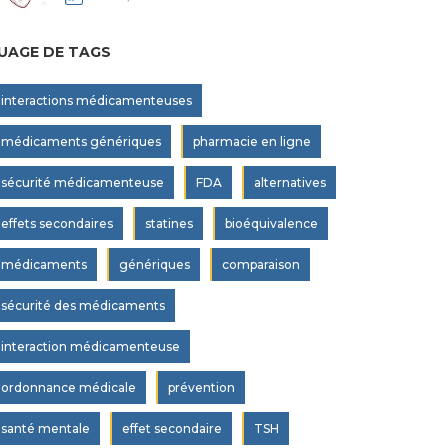
UAGE DE TAGS
interactions médicamenteuses
médicaments génériques
pharmacie en ligne
sécurité médicamenteuse
FDA
alternatives
effets secondaires
statines
bioéquivalence
médicaments
génériques
comparaison
sécurité des médicaments
interaction médicamenteuse
ordonnance médicale
prévention
santé mentale
effet secondaire
TSH