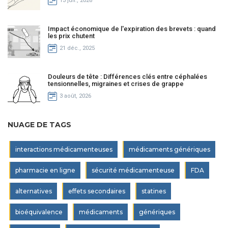
13 juil., 2026
Impact économique de l'expiration des brevets : quand
les prix chutent
21 déc., 2025
Douleurs de tête : Différences clés entre céphalées
tensionnelles, migraines et crises de grappe
3 août, 2026
NUAGE DE TAGS
interactions médicamenteuses
médicaments génériques
pharmacie en ligne
sécurité médicamenteuse
FDA
alternatives
effets secondaires
statines
bioéquivalence
médicaments
génériques