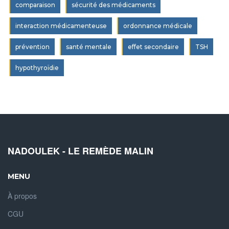
comparaison
sécurité des médicaments
interaction médicamenteuse
ordonnance médicale
prévention
santé mentale
effet secondaire
TSH
hypothyroïdie
NADOULEK - LE REMÈDE MALIN
MENU
À propos
CGU