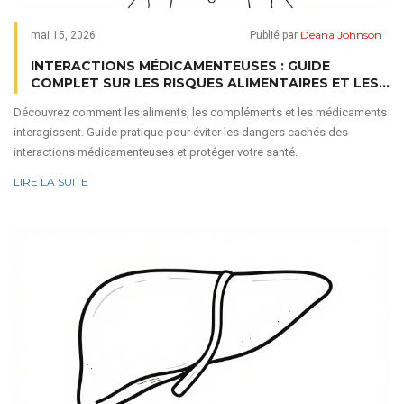
Deana Johnson
mai 15, 2026
Publié par
INTERACTIONS MÉDICAMENTEUSES : GUIDE
COMPLET SUR LES RISQUES ALIMENTAIRES ET LES
COMPLÉMENTS
Découvrez comment les aliments, les compléments et les médicaments
interagissent. Guide pratique pour éviter les dangers cachés des
interactions médicamenteuses et protéger votre santé.
LIRE LA SUITE