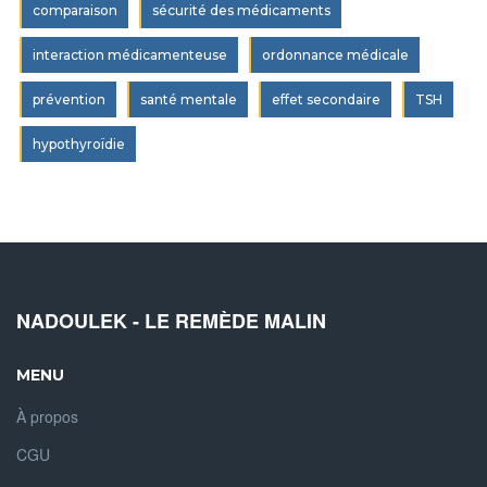
comparaison
sécurité des médicaments
interaction médicamenteuse
ordonnance médicale
prévention
santé mentale
effet secondaire
TSH
hypothyroïdie
NADOULEK - LE REMÈDE MALIN
MENU
À propos
CGU