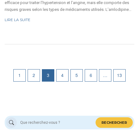
efficace pour traiter l’hypertension et l’angine, mais elle comporte des
risques graves selon les types de médicaments utilisés. L’amlodipine
est sûre, le verapamil est dangereux.
LIRE LA SUITE
1
2
3
4
5
6
…
13
RECHERCHER