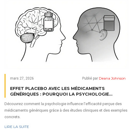
Deana Johnson
mars 27, 2026
Publié par
EFFET PLACEBO AVEC LES MÉDICAMENTS
GÉNÉRIQUES : POURQUOI LA PSYCHOLOGIE
INFLUENCE L'EFFICACITÉ
Découvrez comment la psychologie influence l'efficacité perçue des
médicaments génériques grâce à des études cliniques et des exemples
concrets.
LIRE LA SUITE