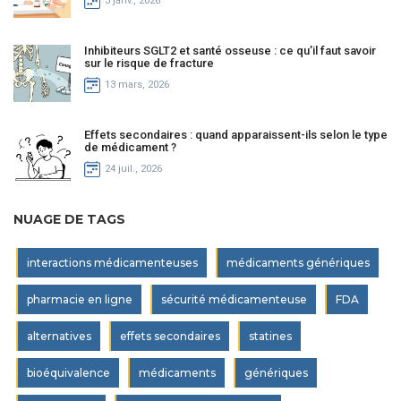
3 janv., 2026
Inhibiteurs SGLT2 et santé osseuse : ce qu’il faut savoir
sur le risque de fracture
13 mars, 2026
Effets secondaires : quand apparaissent-ils selon le type
de médicament ?
24 juil., 2026
NUAGE DE TAGS
interactions médicamenteuses
médicaments génériques
pharmacie en ligne
sécurité médicamenteuse
FDA
alternatives
effets secondaires
statines
bioéquivalence
médicaments
génériques