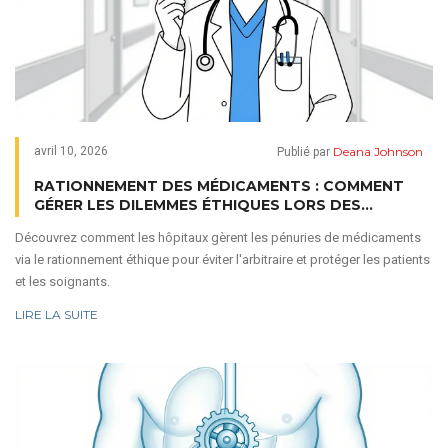
Deana Johnson
avril 10, 2026
Publié par
RATIONNEMENT DES MÉDICAMENTS : COMMENT
GÉRER LES DILEMMES ÉTHIQUES LORS DES
PÉNURIES
Découvrez comment les hôpitaux gèrent les pénuries de médicaments
via le rationnement éthique pour éviter l'arbitraire et protéger les patients
et les soignants.
LIRE LA SUITE