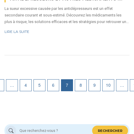
STRATÉGIES POUR SE RAFRAÎCHIR
La sueur excessive causée par les antidépresseurs est un effet
secondaire courant et sous-estimé. Découvrez les médicaments les
plus à risque, les solutions efficaces et les stratégies pour retrouver un
confort quotidien.
LIRE LA SUITE
…
4
5
6
7
8
9
10
…
RECHERCHER