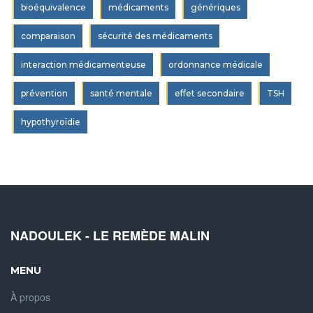
bioéquivalence
médicaments
génériques
comparaison
sécurité des médicaments
interaction médicamenteuse
ordonnance médicale
prévention
santé mentale
effet secondaire
TSH
hypothyroïdie
NADOULEK - LE REMÈDE MALIN
MENU
À propos