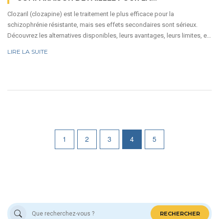
SCHIZOPHRÉNIE RÉSISTANTE
Clozaril (clozapine) est le traitement le plus efficace pour la
schizophrénie résistante, mais ses effets secondaires sont sérieux.
Découvrez les alternatives disponibles, leurs avantages, leurs limites, et
comment choisir la meilleure option selon votre situation.
LIRE LA SUITE
1
2
3
4
5
RECHERCHER